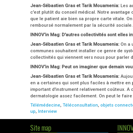
Jean-Sébastien Gras et Tarik Mouamenia:
Les au
c'est plutôt du conseil médical. Notre avantage c
que le patient aie bien sa propre carte vitale. O
remboursé normalement par la sécurité sociale
INNOV’in Mag: D'autres collectivités sont elles i
Jean-Sébastien Gras et Tarik Mouamenia:
On a 
communes souhaitent installer ce genre de sys
collectivités qui viennent vers nous pour parler d
INNOV’in Mag: Peut on imaginer que demain vou
Jean-Sébastien Gras et Tarik Mouamenia:
Aujour
en a certaines qui sont plus faciles à mettre e
important d'instrument relativement coûteux. A c
dermatologie assez facilement. On peut le faire
Télémédecine
,
Téléconsultation
,
objets connect
up
,
Interview
Site map
INNOV