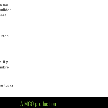
s car
valider
sera
utres
 Il y
nombre
Santucci
A MCO production