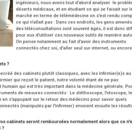
ingénieurs, nous avons tout d'abord analyser le probl
déserts médicaux, et en étudiant ce qui se faisait sur l
marché en terme de télémédecine on s'est rendu comp
ce qui n'allait pas : Dans ces endroits, les gens amenés
des téléconsultations sont souvent âgés, il est donc diff
pour eux d'utiliser ces nouveaux outils de manière au
On pense notamment au fait d'avoir des instruments
connectés chez soi, d'aller seul sur internet, ou encore
ets ?
ecréé des cabinets plutôt classiques, avec les infirmier(e)s a
mier qui reçoit le patient, notre volonté étant de ne pas
 humain qui est très important dans la médecine générale. Pou
truments de mesures connectés : Le stéthoscope, l'otoscope, l
i en s'appuyant sur le retour des médecins pour savoir quels
connectés (manipulés par l'infirmier) envoient ensuite les résult
vos cabinets seront remboursées normalement alors que ce n'e
 ?