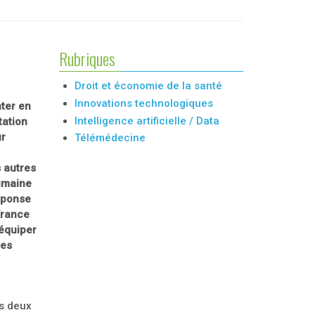
Rubriques
Droit et économie de la santé
Innovations technologiques
nter en
Intelligence artificielle / Data
tation
ur
Télémédecine
 autres
umaine
éponse
France
'équiper
les
es deux