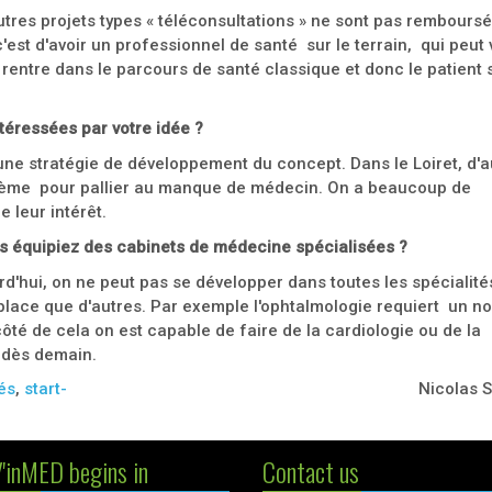
tres projets types « téléconsultations » ne sont pas remboursé
'est d'avoir un professionnel de santé sur le terrain, qui peut 
n rentre dans le parcours de santé classique et donc le patient 
.
ntéressées par votre idée ?
une stratégie de développement du concept. Dans le Loiret, d'a
tème pour pallier au manque de médecin. On a beaucoup de
e leur intérêt.
s équipiez des cabinets de médecine spécialisées ?
d'hui, on ne peut pas se développer dans toutes les spécialités.
n place que d'autres. Par exemple l'ophtalmologie requiert un 
ôté de cela on est capable de faire de la cardiologie ou de la
 dès demain.
és
,
start-
Nicolas 
'inMED begins in
Contact us