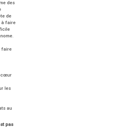
ème des
e
te de
 à faire
icile
tonome.
 faire
u cœur
r les
e
ats au
st pas