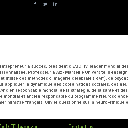
un entrepreneur à succès, président d'EMOTIV, leader mondial de
sonnalisée. Professeur à Aix- Marseille Université, il enseign
t utilise des méthodes d’imagerie cérébrale (IRMf), de psychol
r appliquer la dynamique des coordinations sociales, des ne
. Ancien responsable mondial de la stratégie, de la santé et d
 mondial et ancien responsable du programme Neurosciences e
er ministre français, Olivier questionne sur la neuro-éthique et
'inMED begins in
Contact us