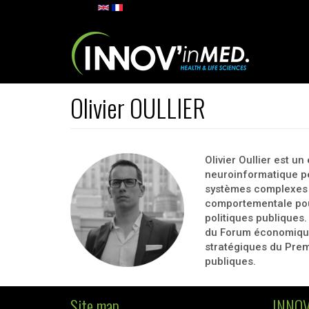
Skip to main content
Olivier OULLIER
Olivier Oullier est 
neuroinformatique per
systèmes complexes e
comportementale pou
politiques publiques
du Forum économique
stratégiques du Premi
publiques.
Site map
INNOV