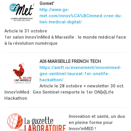
Gomet’
http://www.go-
met.com/innov%CA%BCinmed-cree-du-
lien-medical-digital/
Article le 31 octobre
1er salon InnovʼinMed à Marseille : le monde médical face
à la révolution numérique
AIX-MARSEILLE FRENCH TECH
https://amft.io/evenement/innovinmed-
geo-sentinel-laureat-1er-onelife-
hackathon/
Article le 28 octobre + newsletter 30 oct.
Innov’inMed : Geo Sentinel remporte le 1er ON[e]Life
Hackathon
Innovation et santé, un duo
en pleine forme pour
Innov’inMED !