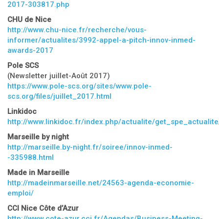
2017-303817.php
CHU de Nice
http://www.chu-nice.fr/recherche/vous-
informer/actualites/3992-appel-a-pitch-innov-inmed-
awards-2017
Pole SCS
(Newsletter juillet-Août 2017)
https://www.pole-scs.org/sites/www.pole-
scs.org/files/juillet_2017.html
Linkidoc
http://www.linkidoc.fr/index.php/actualite/get_spe_actualit
Marseille by night
http://marseille.by-night.fr/soiree/innov-inmed-
-335988.html
Made in Marseille
http://madeinmarseille.net/24563-agenda-economie-
emploi/
CCI Nice Côte d’Azur
http://www.cote-azur.cci.fr/Agendas/Business-Meeting-