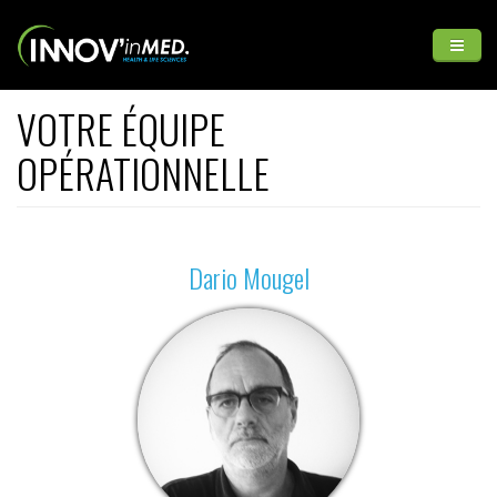
Aller au contenu principal
VOTRE ÉQUIPE
INNOV'inMED
OPÉRATIONNELLE
Médias
INFO GENERALES
Dario Mougel