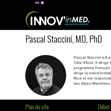
Aller au contenu principal
Pascal Staccini, MD, PhD
Pascal Staccini est 
Côte d’Azur. Il dirige
programme français c
dirige la transforma
Nice et est responsa
des Alpes-Maritimes.
Plan du site
Début 