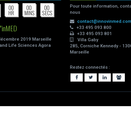
Pour toute information, cont
00
00
00
HR
MINS
SECS
nous
contact@innovinmed.co
'inMED
+33 495 093 800
+33 495 093 801
décembre 2019 Marseille
Villa Gaby
and Life Sciences Agora
285, Corniche Kennedy - 130
Marseille
Restez connectés :